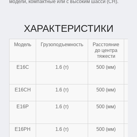
модели, компактные или с высоким шасси (CH).
ХАРАКТЕРИСТИКИ
Модель
Грузоподъемность
Расстояние
На
до центра
/
тяжести
бат
E16C
1.6 (т)
500 (мм)
4
E16CH
1.6 (т)
500 (мм)
4
E16P
1.6 (т)
500 (мм)
4
E16PH
1.6 (т)
500 (мм)
4