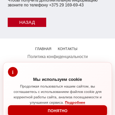
Чтобы получить дополнительную информацию
звоните по телефону +375 29 169-69-43
ГЛАВНАЯ
КОНТАКТЫ
Политика конфиденциальности
+375 (29) 355-15-80
— Складская техника
i
+375 (29) 169-69-43
— Сервис и запчасти
Мы используем cookie
Время работы:
Продолжая пользоваться нашим сайтом, вы
Пн–Пт: 8:30–17:00
соглашаетесь с использованием файлов cookie для
Сб–Вс: выходной
корректной работы сайта, анализа посещаемости и
Мы в социальных сетях и мессенджерах:
улучшения сервиса.
Подробнее
ПОНЯТНО
© 2015-2026 ООО "ТРС". г. Минск, Республика Беларусь.